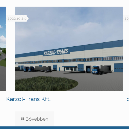
2022.10.23.
20
Karzol-Trans Kft.
To
Bővebben