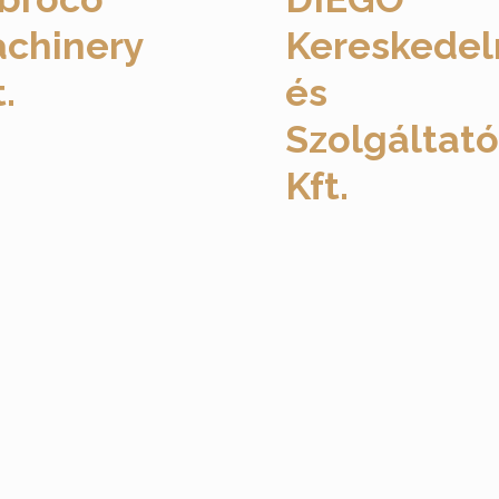
chinery
Kereskedel
.
és
Szolgáltató
Kft.