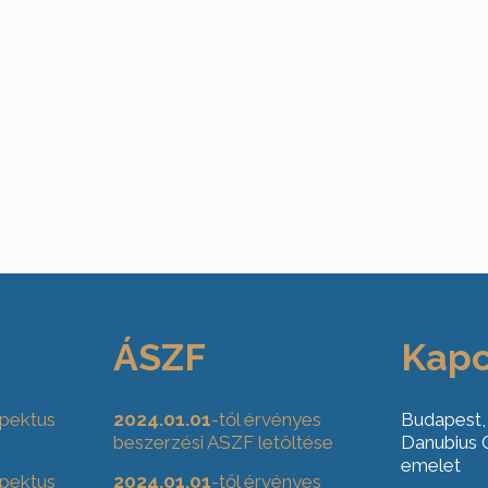
ÁSZF
Kapc
pektus
2024.01.01
-től érvényes
Budapest,
beszerzési ASZF letöltése
Danubius G
emelet
pektus
2024.01.01
-től érvényes