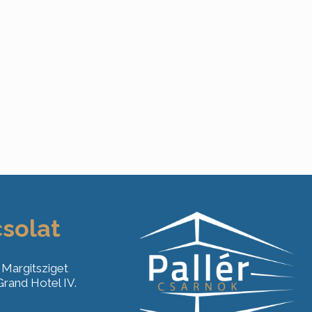
solat
 Margitsziget
rand Hotel IV.