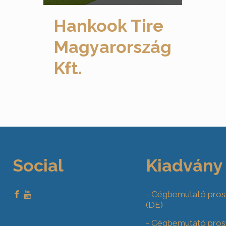
Hankook Tire
Magyarország
Kft.
Social
Kiadvány
- Cégbemutató pros
(DE)
- Cégbemutató pros