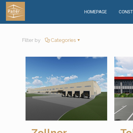
HOMEPAGE
CONST
Filter by
Categories
Zollner
To