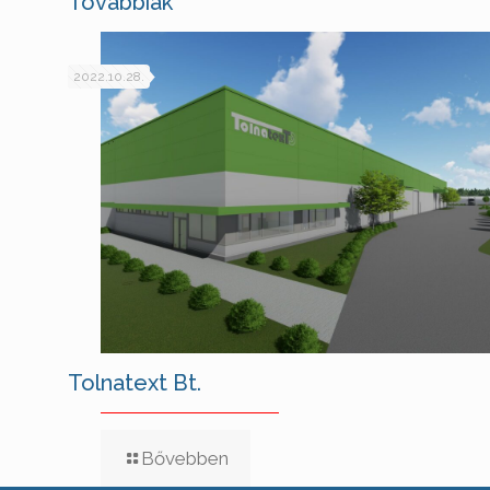
Továbbiak
2022.10.28.
Tolnatext Bt.
Bővebben