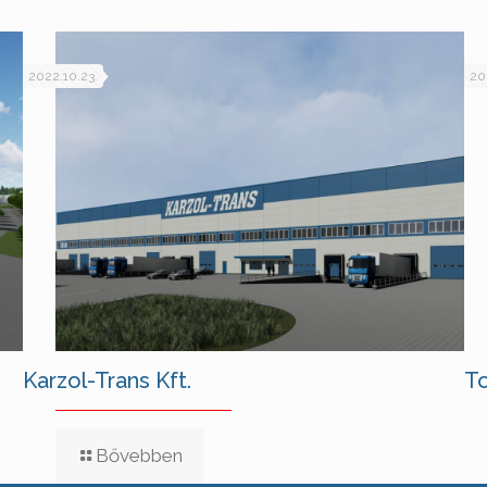
2022.10.23.
20
Karzol-Trans Kft.
To
Bővebben