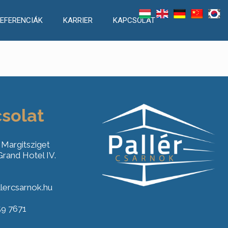
EFERENCIÁK
KARRIER
KAPCSOLAT
solat
 Margitsziget
rand Hotel IV.
lercsarnok.hu
59 7671