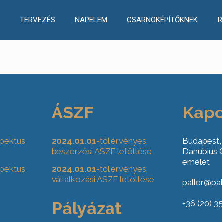
TERVEZÉS
NAPELEM
CSARNOKÉPÍTŐKNEK
R
ÁSZF
Kapc
pektus
2024.01.01
-től érvényes
Budapest,
beszerzési ASZF letöltése
Danubius G
emelet
pektus
2024.01.01
-től érvényes
vállalkozási ASZF letöltése
paller@pal
Pályázat
+36 (20) 3