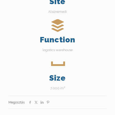
Site
Alsónémedi
Function
logistics warehouse
Size
7.000 m²
Megosztás