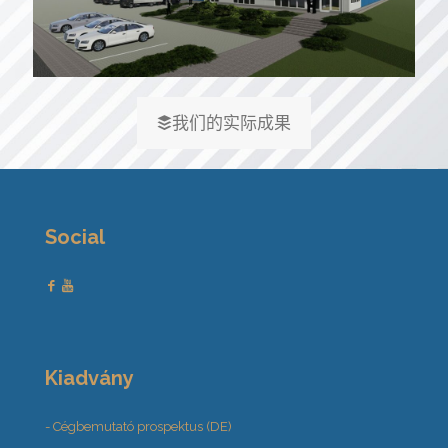
我们的实际成果
Social
Kiadvány
- Cégbemutató prospektus (DE)