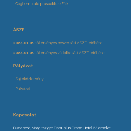
- Cégbemutató prospektus (EN)
ÁSZF
2024.01.01
-től érvényes beszerzési ASZF letöltése
2024.01.01
-től érvényes vállalkozási ASZF letöltése
Pályázat
- Sajtóközlemény
- Pályázat
Kapcsolat
Budapest, Margitsziget Danubius Grand Hotel IV. emelet