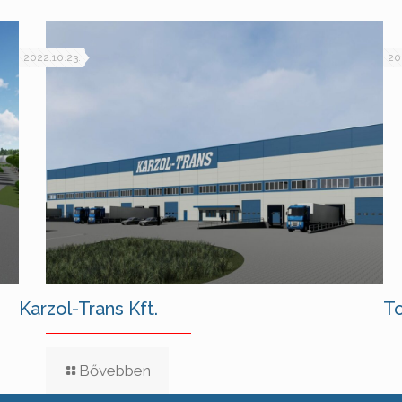
2022.10.23.
20
Karzol-Trans Kft.
To
Bővebben