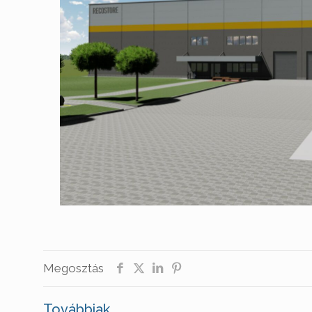
Megosztás
Továbbiak